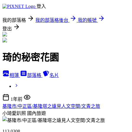
登入
我的部落格
我的部落格後台
我的帳號
登出
琦的秘密花園
相簿
部落格
名片
1年前
基隆市/中正區/基隆塔之遠見人文空間/文青之旅
小琦愛趴照
國內旅遊
113 0308