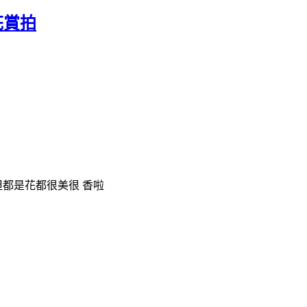
花賞拍
但都是花都很美很 香啦