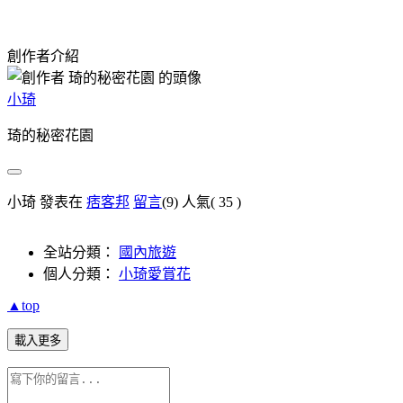
創作者介紹
小琦
琦的秘密花園
小琦 發表在
痞客邦
留言
(9)
人氣(
35
)
全站分類：
國內旅遊
個人分類：
小琦愛賞花
▲top
載入更多