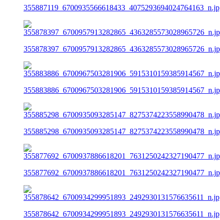
355887119_6700935566618433_4075293694024764163_n.jp
355878397_6700957913282865_4363285573028965726_n.j
355883886_6700967503281906_5915310159385914567_n.j
355885298_6700935093285147_8275374223558990478_n.j
355877692_6700937886618201_7631250242327190477_n.j
355878642_6700934299951893_2492930131576635611_n.jp