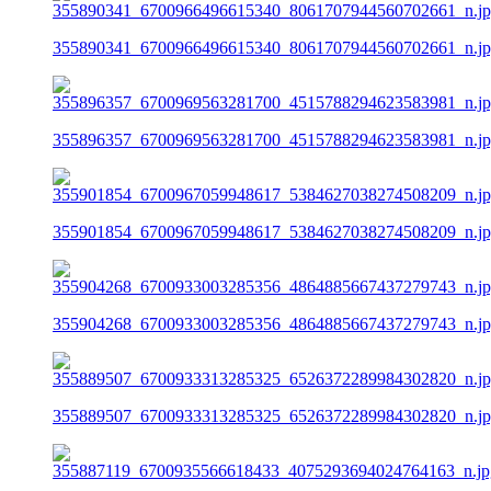
355890341_6700966496615340_8061707944560702661_n.j
355896357_6700969563281700_4515788294623583981_n.j
355901854_6700967059948617_5384627038274508209_n.j
355904268_6700933003285356_4864885667437279743_n.j
355889507_6700933313285325_6526372289984302820_n.j