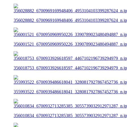
356028882_6700969169948406_4953104103399287624_n.j
356001521_6700950969950226_3390789023480494887_n.j
356018753_6700933926618597_4467102196739294979_n.j
355993522_6700939486618041_3280817927867452736_n.j
356010834_6700932713285385_3055739032912971287_n.j