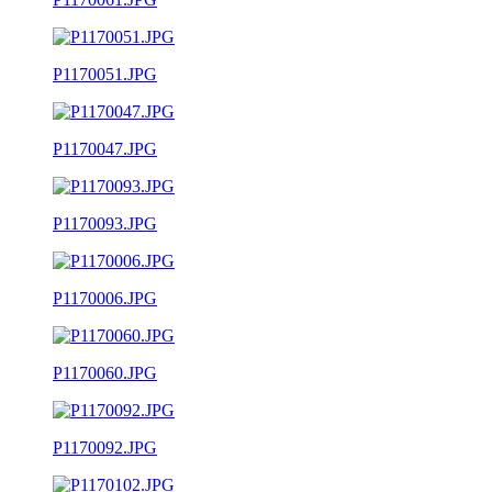
P1170051.JPG
P1170047.JPG
P1170093.JPG
P1170006.JPG
P1170060.JPG
P1170092.JPG