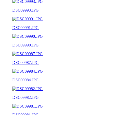
DSC09993.JPG
DSC09991.JPG
DSC09990.JPG
DSC09987.JPG
DSC09984.JPG
DSC09982.JPG
DSC09981.JPG