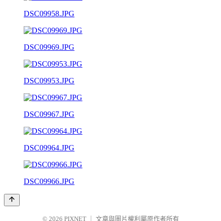
DSC09958.JPG
DSC09969.JPG
DSC09953.JPG
DSC09967.JPG
DSC09964.JPG
DSC09966.JPG
© 2026
PIXNET
｜
文章與圖片權利屬原作者所有