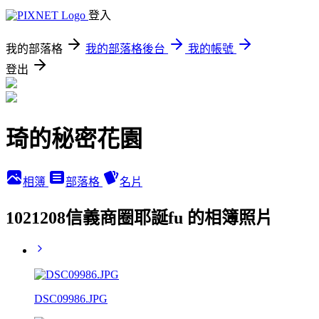
登入
我的部落格
我的部落格後台
我的帳號
登出
琦的秘密花園
相簿
部落格
名片
1021208信義商圈耶誕fu 的相簿照片
DSC09986.JPG