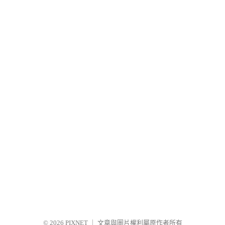
© 2026
PIXNET
｜
文章與圖片權利屬原作者所有