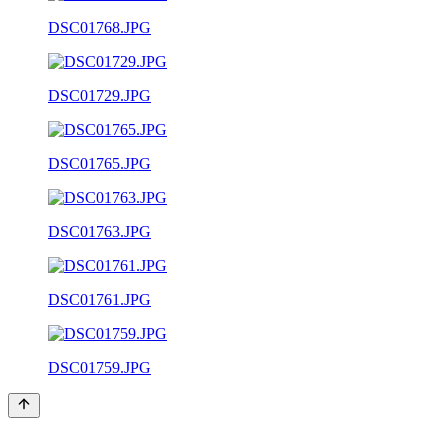
DSC01768.JPG
DSC01729.JPG
DSC01765.JPG
DSC01763.JPG
DSC01761.JPG
DSC01759.JPG